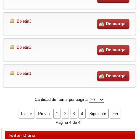
Boletin3
Descarga
Boletin2
Descarga
Boletin1
Descarga
Cantidad de ítems por página
Iniciar
Previo
1
2
3
4
Siguiente
Fin
Página 4 de 4
Twitter Diana