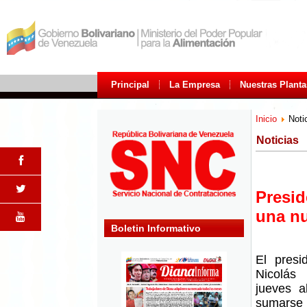
Principal
La Empresa
Nuestras Planta
Inicio
Noti
Noticias
Presi
una nu
Boletin Informativo
El presi
Nicolás
jueves a
sumarse