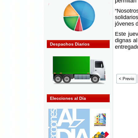
permitan 
“Nosotro
solidario
jóvenes d
Este juev
dignas a
Despachos Diarios
entregado
< Previo
Elecciones al Día