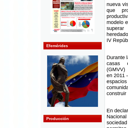
nueva vis
que pro
productiv
modelo e
superar 
heredado
IV Repúbl
Efemérides
Durante l
casas 
(GMVV) —
en 2011 —
espacios
comunida
construir
En declar
Nacional 
Producción
sociedad 