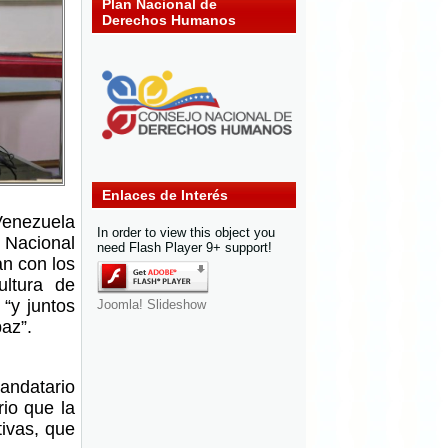
Plan Nacional de
Derechos Humanos
Enlaces de Interés
nezuela
In order to view this object you
 Nacional
need Flash Player 9+ support!
an con los
ultura de
“y juntos
Joomla! Slideshow
paz”.
Mandatario
rio que la
tivas, que