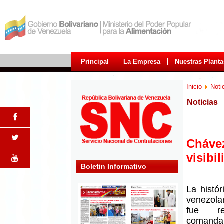
Principal
La Empresa
Nuestras Planta
Inicio
Noti
Noticias
Chávez
visibi
Boletin Informativo
La histó
venezola
fue re
comand