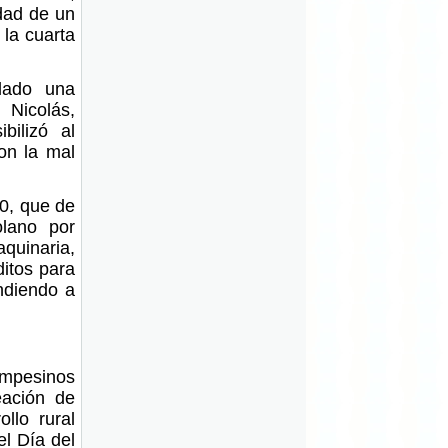
idad de un
 la cuarta
lado una
 Nicolás,
bilizó al
on la mal
60, que de
lano por
aquinaria,
ditos para
ndiendo a
ampesinos
eación de
llo rural
l Día del