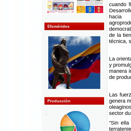
cuando f
Desarrol
hacia
agroprod
Efemérides
democrat
de la tie
técnica, 
La orient
y promul
manera in
de produc
Las fuer
genera m
Producción
oleaginos
sector du
"Sin ella
terraten