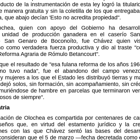
ducto de la instrumentación de esta ley logró la titular
e manera gratuita y sin la coletilla de los que entregaba
, que abajo decían 'Esto no acredita propiedad".
ochea, quien con apoyo del Gobierno ha desarrol
unidad de producción ganadera en el caserío San
o San Genaro de Boconoíto, fue Chávez quien visi
o como verdadera fuerza productiva y dio al traste "c
Reforma Agraria de Rómulo Betancourt".
ue el resultado de "esa fulana reforma de los años 19
 no tuvo nada", fue el abandono del campo venezo
 mujeres a los que el Estado les distribuyó tierras y m
 dejó solos, sin formación, sin acompañamiento, sin cré
, muriéndose de hambre en parcelas que terminaron ve
rosos de siempre".
tria
iación de Olochea es compartida por centenares de c
seños que, en virtud del estamento jurídico y la cr
iones con las que Chávez sentó las bases del desarro
, consideran que el 5 de marzo —fecha decretada como e