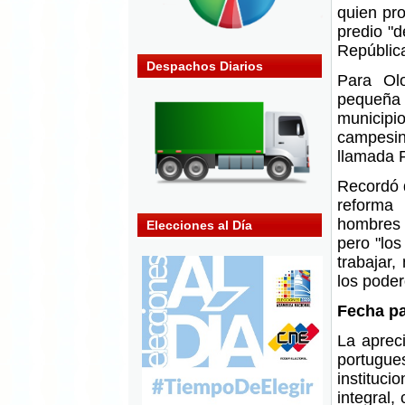
quien pro
predio "d
República
Despachos Diarios
Para Ol
pequeña 
municipi
campesin
llamada 
Recordó q
reforma
hombres y
Elecciones al Día
pero "los
trabajar
los pode
Fecha pa
La aprec
portugue
instituc
integral