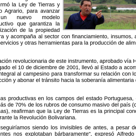
irmó la Ley de Tierras y
lo Agrario, para avanzar
 un nuevo modelo
uctivo que garantiza la
ización de la propiedad
rra y acompaña al sector con financiamiento, insumos, 
servicios y otras herramientas para la producción de ali
ación revolucionaria de este instrumento, aprobado vía H
gado el 10 de diciembre de 2001, llevó al Estado a aco
tegral al campesino para transformar su relación con 
ción y abonar el tránsito hacia la soberanía alimentaria 
zas productivas en los campos del estado Portuguesa,
ás de 70% de los rubros de consumo masivo del país (c
as), reafirman que la Ley de Tierras es la principal con
rante la Revolución Bolivariana.
 seguiríamos siendo los invisibles de antes, a pesar 
ientes nos explotaban bárbaramente", expresó Alfredo