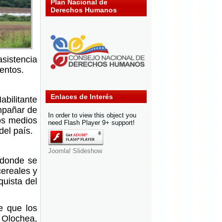
Plan Nacional de
Derechos Humanos
asistencia
mentos.
Enlaces de Interés
abilitante
mpañar de
In order to view this object you
los medios
need Flash Player 9+ support!
del país.
Joomla! Slideshow
 donde se
ereales y
quista del
de que los
 Olochea,