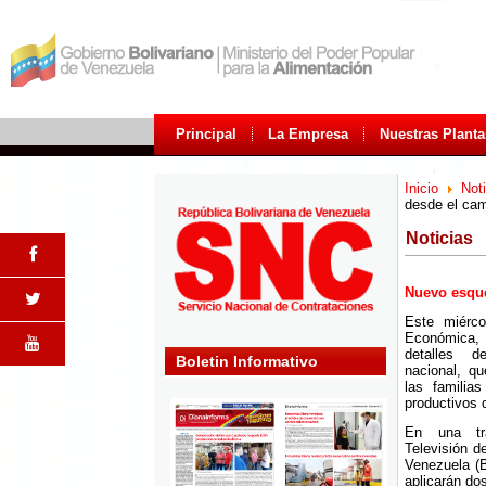
Principal
La Empresa
Nuestras Planta
Inicio
Not
desde el ca
Noticias
Nuevo esque
Este miérco
Económica,
detalles 
Boletin Informativo
nacional, qu
las familia
productivos d
En una tr
Televisión d
Venezuela (
aplicarán do