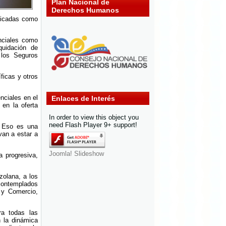
Plan Nacional de
Derechos Humanos
ificadas como
enciales como
quidación de
 los Seguros
íficas y otros
nciales en el
Enlaces de Interés
 en la oferta
In order to view this object you
need Flash Player 9+ support!
. Eso es una
van a estar a
Joomla! Slideshow
a progresiva,
zolana, a los
 contemplados
s y Comercio,
ra todas las
n la dinámica