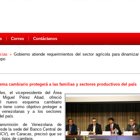
s
Correo
Contáctanos
icias
Gobierno atiende requerimientos del sector agrícola para dinamiza
mpo
ma cambiario protegerá a las familias y sectores productivos del país
les, el vicepresidente del Área
 Miguel Pérez Abad, ofreció
del nuevo esquema cambiario
e tiene como objetivo proteger a
s venezolanas y a los sectores
el país.
ansmisión de Venezolana de
esde la sede del Banco Central de
BCV), en Caracas, precisó que se
s tipos de cambios.