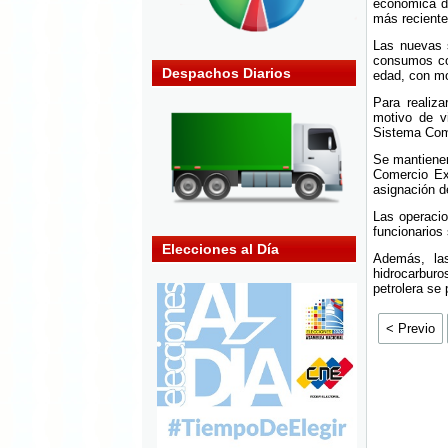
económica de
más reciente
Las nuevas s
consumos con
Despachos Diarios
edad, con mot
Para realiza
motivo de vi
Sistema Comp
Se mantienen
Comercio Ext
asignación de
Las operacio
funcionarios 
Elecciones al Día
Además, la
hidrocarbur
petrolera se
< Previo