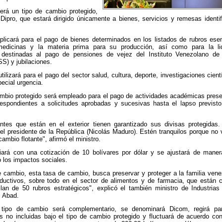
erá un tipo de cambio protegido,
ipro, que estará dirigido únicamente a bienes, servicios y remesas ident
licará para el pago de bienes determinados en los listados de rubros es
medicinas y la materia prima para su producción, así como para la li
 destinadas al pago de pensiones de vejez del Instituto Venezolano de
SS) y jubilaciones.
ilizará para el pago del sector salud, cultura, deporte, investigaciones cient
ecial urgencia.
ambio protegido será empleado para el pago de actividades académicas prese
rrespondientes a solicitudes aprobadas y sucesivas hasta el lapso previsto
antes que están en el exterior tienen garantizado sus divisas protegidas
del presidente de la República (Nicolás Maduro). Estén tranquilos porque no 
ambio flotante", afirmó el ministro.
ciará con una cotización de 10 bolívares por dólar y se ajustará de maner
 los impactos sociales.
e cambio, esta tasa de cambio, busca preservar y proteger a la familia vene
ductivos, sobre todo en el sector de alimentos y de farmacia, que están
lan de 50 rubros estratégicos", explicó el también ministro de Industria
z Abad.
tipo de cambio será complementario, se denominará Dicom, regirá pa
s no incluidas bajo el tipo de cambio protegido y fluctuará de acuerdo co