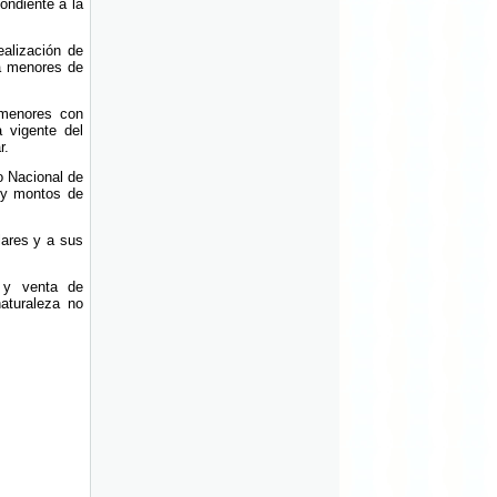
ondiente a la
ealización de
ra menores de
o menores con
a vigente del
r.
o Nacional de
s y montos de
lares y a sus
 y venta de
aturaleza no