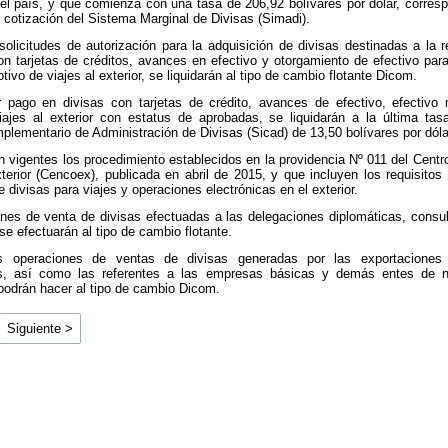
l país, y que comienza con una tasa de 206,92 bolívares por dólar, corresp
 cotización del Sistema Marginal de Divisas (Simadi).
olicitudes de autorización para la adquisición de divisas destinadas a la r
 tarjetas de créditos, avances en efectivo y otorgamiento de efectivo pa
ivo de viajes al exterior, se liquidarán al tipo de cambio flotante Dicom.
r pago en divisas con tarjetas de crédito, avances de efectivo, efectiv
ajes al exterior con estatus de aprobadas, se liquidarán a la última tas
lementario de Administración de Divisas (Sicad) de 13,50 bolívares por dóla
 vigentes los procedimiento establecidos en la providencia Nº 011 del Centr
erior (Cencoex), publicada en abril de 2015, y que incluyen los requisito
 divisas para viajes y operaciones electrónicas en el exterior.
nes de venta de divisas efectuadas a las delegaciones diplomáticas, consu
se efectuarán al tipo de cambio flotante.
s operaciones de ventas de divisas generadas por las exportaciones
os, así como las referentes a las empresas básicas y demás entes de n
 podrán hacer al tipo de cambio Dicom.
Siguiente >