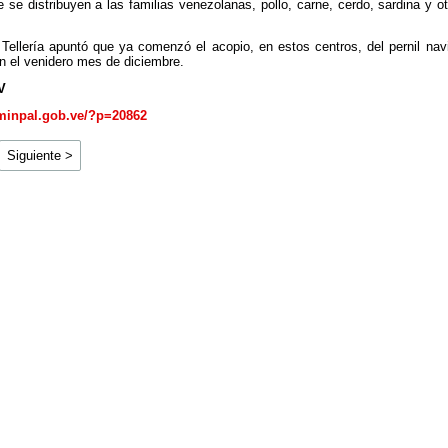
e se distribuyen a las familias venezolanas, pollo, carne, cerdo, sardina y o
Tellería apuntó que ya comenzó el acopio, en estos centros, del pernil na
en el venidero mes de diciembre.
V
minpal.gob.ve/?p=20862
Siguiente >