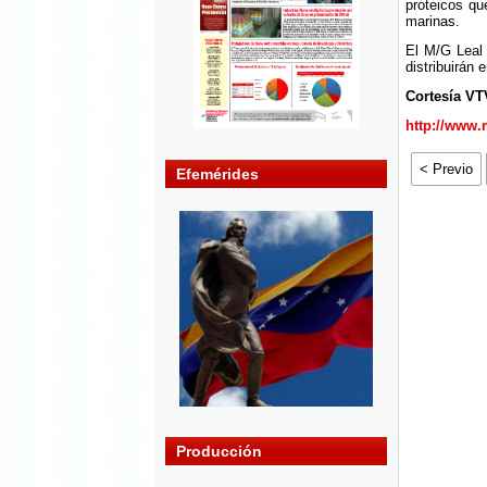
proteicos qu
marinas.
El M/G Leal 
distribuirán 
Cortesía VT
http://www.
< Previo
Efemérides
Producción