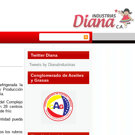
Twitter Diana
Tweets by DianaIndustrias
Conglomerado de Aceites
y Grasas
frigerada la
y Producción
ía.
del Complejo
on 28 centros
de frío.
entidad pueda
os los rubros