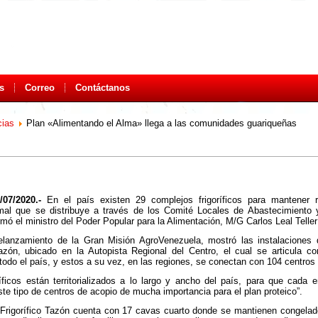
s
Correo
Contáctanos
cias
Plan «Alimentando el Alma» llega a las comunidades guariqueñas
/07/2020.-
En el país existen 29 complejos frigoríficos para mantener re
imal que se distribuye a través de los Comité Locales de Abastecimiento 
rmó el ministro del Poder Popular para la Alimentación, M/G Carlos Leal Teller
relanzamiento de la Gran Misión AgroVenezuela, mostró las instalaciones 
Tazón, ubicado en la Autopista Regional del Centro, el cual se articula c
todo el país, y estos a su vez, en las regiones, se conectan con 104 centros 
ríficos están territorializados a lo largo y ancho del país, para que cada 
ste tipo de centros de acopio de mucha importancia para el plan proteico”.
Frigorífico Tazón cuenta con 17 cavas cuarto donde se mantienen congelad