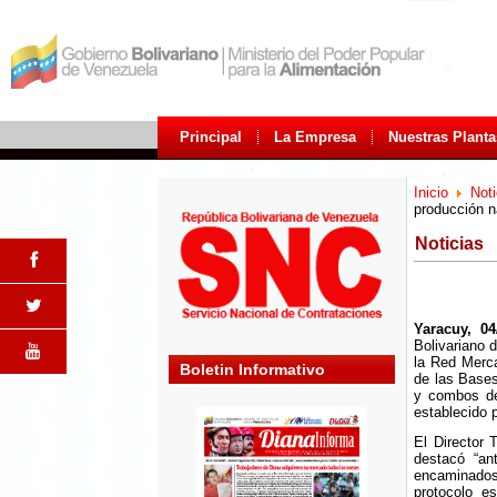
Principal
La Empresa
Nuestras Planta
Inicio
Noti
producción n
Noticias
Yaracuy, 04
Bolivariano 
la Red Merca
Boletin Informativo
de las Bases
y combos de
establecido p
El Director 
destacó “an
encaminados
protocolo e