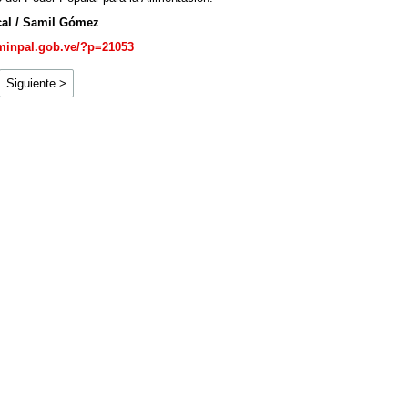
al / Samil Gómez
minpal.gob.ve/?p=21053
Siguiente >