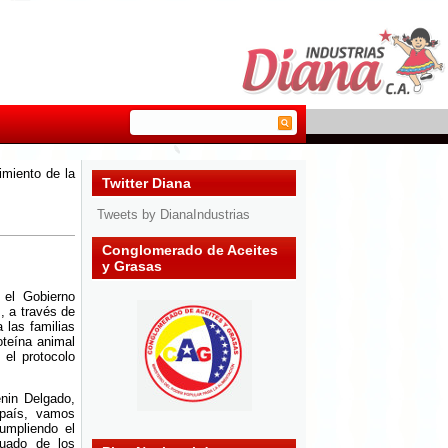
imiento de la
Twitter Diana
Tweets by DianaIndustrias
Conglomerado de Aceites
y Grasas
 el Gobierno
, a través de
 las familias
oteína animal
el protocolo
enin Delgado,
 país, vamos
umpliendo el
cuado de los