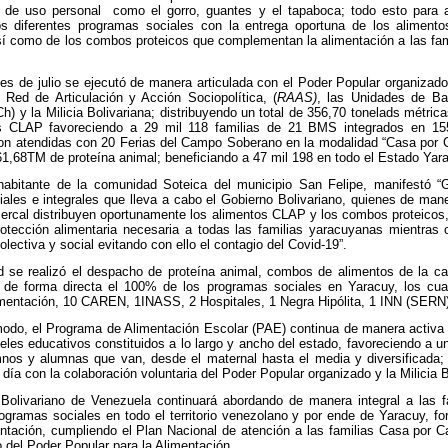
 de uso personal como el gorro, guantes y el tapaboca; todo esto para a
os diferentes programas sociales con la entrega oportuna de los aliment
í como de los combos proteicos que complementan la alimentación a las fam
es de julio se ejecutó de manera articulada con el Poder Popular organizado
 Red de Articulación y Acción Sociopolítica, (
RAAS)
, las Unidades de Bat
) y la Milicia Bolivariana; distribuyendo un total de 356,70 tonelads métri
s CLAP favoreciendo a 29 mil 118 familias de 21 BMS integrados en 1
n atendidas con 20 Ferias del Campo Soberano en la modalidad “Casa por 
 61,68TM de proteína animal; beneficiando a 47 mil 198 en todo el Estado Yar
habitante de la comunidad Soteica del municipio San Felipe, manifestó “G
ciales e integrales que lleva a cabo el Gobierno Bolivariano, quienes de mane
ercal distribuyen oportunamente los alimentos CLAP y los combos proteicos,
rotección alimentaria necesaria a todas las familias yaracuyanas mientras
lectiva y social evitando con ello el contagio del Covid-19”.
d se realizó el despacho de proteína animal, combos de alimentos de la c
o de forma directa el 100% de los programas sociales en Yaracuy, los cua
mentación, 10 CAREN, 1INASS, 2 Hospitales, 1 Negra Hipólita, 1 INN (SERN)
do, el Programa de Alimentación Escolar (PAE) continua de manera activa
teles educativos constituidos a lo largo y ancho del estado, favoreciendo a un
nos y alumnas que van, desde el maternal hasta el media y diversificada;
día con la colaboración voluntaria del Poder Popular organizado y la Milicia B
Bolivariano de Venezuela continuará abordando de manera integral a las f
rogramas sociales en todo el territorio venezolano y por ende de Yaracuy, for
ntación, cumpliendo el Plan Nacional de atención a las familias Casa por C
o del Poder Popular para la Alimentación.