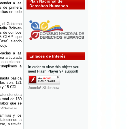
Plan Nacional de
tender a las
Derechos Humanos
os de primera
ilias en todo
, el Gobierno
alla Bolívar-
cas de combos
55 CLAP, que
Casa”, siendo
acuy.
racias a las
Enlaces de Interés
ra articulada
 con ello nos
 cumplimos la
In order to view this object you
need Flash Player 9+ support!
anasta básica
les son: 121
 y 15 CDI.
Joomla! Slideshow
 atendiendo a
 total de 130
 labor que se
olivariana.
amilias y los
taleciendo la
asa, a través