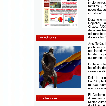
implementos
familias y l
necesidad as
el estado”.
Durante el m
Regional, La
Chávez (UBCh
de alimento
además fuero
distribuidas
Efemérides
Ana Terán, 
políticas so
con la red M
brindan la p
cuarentena co
En la entida
beneficiand
casas de ali
Del mismo mo
los 706 plan
mil 987 alum
ejecuta cada 
El Gobierno 
Producción
diferentes p
Misión Alime
del Ministeri