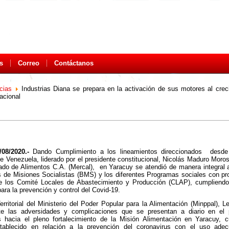
s
Correo
Contáctanos
cias
Industrias Diana se prepara en la activación de sus motores al crec
acional
/08/2020.-
Dando Cumplimiento a los lineamientos direccionados desde
de Venezuela, liderado por el presidente constitucional, Nicolás Maduro Moros
do de Alimentos C.A. (Mercal), en Yaracuy se atendió de manera integral a
 de Misiones Socialistas (BMS) y los diferentes Programas sociales con pr
 los Comité Locales de Abastecimiento y Producción (CLAP), cumpliendo 
ara la prevención y control del Covid-19.
Territorial del Ministerio del Poder Popular para la Alimentación (Minppal), L
te las adversidades y complicaciones que se presentan a diario en el
 hacia el pleno fortalecimiento de la Misión Alimentación en Yaracuy, c
stablecido en relación a la prevención del coronavirus con el uso ade