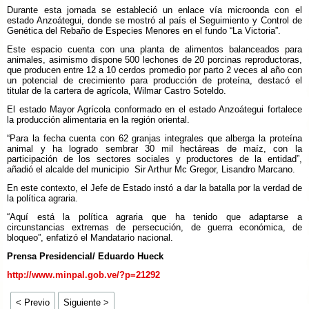
Durante esta jornada se estableció un enlace vía microonda con el
estado Anzoátegui, donde se mostró al país el Seguimiento y Control de
Genética del Rebaño de Especies Menores en el fundo “La Victoria”.
Este espacio cuenta con una planta de alimentos balanceados para
animales, asimismo dispone 500 lechones de 20 porcinas reproductoras,
que producen entre 12 a 10 cerdos promedio por parto 2 veces al año con
un potencial de crecimiento para producción de proteína, destacó el
titular de la cartera de agrícola, Wilmar Castro Soteldo.
El estado Mayor Agrícola conformado en el estado Anzoátegui fortalece
la producción alimentaria en la región oriental.
“Para la fecha cuenta con 62 granjas integrales que alberga la proteína
animal y ha logrado sembrar 30 mil hectáreas de maíz, con la
participación de los sectores sociales y productores de la entidad”,
añadió el alcalde del municipio Sir Arthur Mc Gregor, Lisandro Marcano.
En este contexto, el Jefe de Estado instó a dar la batalla por la verdad de
la política agraria.
“Aquí está la política agraria que ha tenido que adaptarse a
circunstancias extremas de persecución, de guerra económica, de
bloqueo”, enfatizó el Mandatario nacional.
Prensa Presidencial/ Eduardo Hueck
http://www.minpal.gob.ve/?p=21292
< Previo
Siguiente >