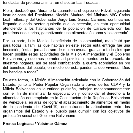
toneladas de proteína animal, en el sector Las Tucacas.
Riera, destacó que “durante la cuarentena el equipo de Pdval, siguiendo
instrucciones del Presidente Nicolás Maduro, del Ministro M/G Carlos
Leal Tellería y del Gobernador Jorge Luis García Carneiro, continuamos
llegando a cada sector guaireño que lo necesita, en esta oportunidad
atendiendo a los habitantes de la población de Caraballeda con las
proteínas necesarias, garantizando una alimentación sana y balanceada”.
Por su parte, Luis Morillo, beneficiario de la comunidad, manifestó que
para todas la familias que habitan en este sector ésta entrega fue una
bendición, “estas jornadas son de mucha ayuda, gracias a todos los que
hacen posible estas actividades de la Misión Alimentación y el Gobierno
Bolivariano, ya que nos permiten adquirir los alimentos en la cercanía de
nuestros hogares, así se está combatiendo la guerra económica en pro
del beneficio del pueblo, en medio de esta pandemia que vivimos. Dios
los bendiga a todos”.
De esta forma, la Misión Alimentación articulada con la Gobernación del
Estado, junto al Poder Popular Organizado a través de los CLAP y la
Milicia Bolivariana en la entidad guaireña, trabajan mancomunadamente
con el fin de minimizar la especulación y consolidar el derecho a la
alimentación contemplado en la Constitución de la República Bolivariana
de Venezuela, en aras de lograr el abastecimiento de alimentos en medio
de la pandemia del Covid-19, demostrando la articulación entre los
organismos del Estado y el pueblo para cumplir con los objetivos de
protección social del Gobierno Bolivariano.
Prensa Logicasa / Yetsimar Gámez