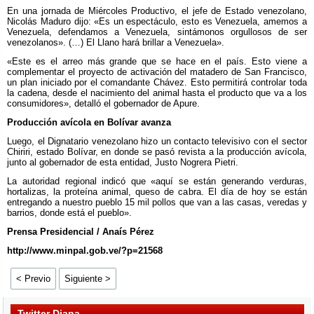
En una jornada de Miércoles Productivo, el jefe de Estado venezolano,
Nicolás Maduro dijo: «Es un espectáculo, esto es Venezuela, amemos a
Venezuela, defendamos a Venezuela, sintámonos orgullosos de ser
venezolanos». (…) El Llano hará brillar a Venezuela».
«Este es el arreo más grande que se hace en el país. Esto viene a
complementar el proyecto de activación del matadero de San Francisco,
un plan iniciado por el comandante Chávez. Esto permitirá controlar toda
la cadena, desde el nacimiento del animal hasta el producto que va a los
consumidores», detalló el gobernador de Apure.
Producción avícola en Bolívar avanza
Luego, el Dignatario venezolano hizo un contacto televisivo con el sector
Chiriri, estado Bolívar, en donde se pasó revista a la producción avícola,
junto al gobernador de esta entidad, Justo Nogrera Pietri.
La autoridad regional indicó que «aquí se están generando verduras,
hortalizas, la proteína animal, queso de cabra. El día de hoy se están
entregando a nuestro pueblo 15 mil pollos que van a las casas, veredas y
barrios, donde está el pueblo».
Prensa Presidencial / Anaís Pérez
http://www.minpal.gob.ve/?p=21568
< Previo
Siguiente >
Twitter Diana