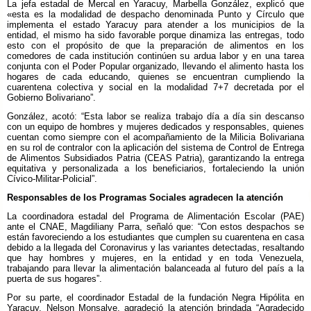
La jefa estadal de Mercal en Yaracuy, Marbella González, explicó que
«esta es la modalidad de despacho denominada Punto y Círculo que
implementa el estado Yaracuy para atender a los municipios de la
entidad, el mismo ha sido favorable porque dinamiza las entregas, todo
esto con el propósito de que la preparación de alimentos en los
comedores de cada institución continúen su ardua labor y en una tarea
conjunta con el Poder Popular organizado, llevando el alimento hasta los
hogares de cada educando, quienes se encuentran cumpliendo la
cuarentena colectiva y social en la modalidad 7+7 decretada por el
Gobierno Bolivariano”.
González, acotó: “Esta labor se realiza trabajo día a día sin descanso
con un equipo de hombres y mujeres dedicados y responsables, quienes
cuentan como siempre con el acompañamiento de la Milicia Bolivariana
en su rol de contralor con la aplicación del sistema de Control de Entrega
de Alimentos Subsidiados Patria (CEAS Patria), garantizando la entrega
equitativa y personalizada a los beneficiarios, fortaleciendo la unión
Cívico-Militar-Policial”.
Responsables de los Programas Sociales agradecen la atención
La coordinadora estadal del Programa de Alimentación Escolar (PAE)
ante el CNAE, Magdiliany Parra, señaló que: “Con estos despachos se
están favoreciendo a los estudiantes que cumplen su cuarentena en casa
debido a la llegada del Coronavirus y las variantes detectadas, resaltando
que hay hombres y mujeres, en la entidad y en toda Venezuela,
trabajando para llevar la alimentación balanceada al futuro del país a la
puerta de sus hogares”.
Por su parte, el coordinador Estadal de la fundación Negra Hipólita en
Yaracuy, Nelson Monsalve, agradeció la atención brindada “Agradecido