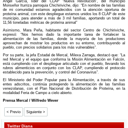
Ángel García, líder del CLAP “Nueva Revolución”, del municipio
Monseñor Iturriza parroquia Chichiriviche, dijo: “En nombre de las familias
de mi comunidad estamos agradecidos con la atención oportuna de
proteína animal, con este despliegue estamos unidos los 8 CLAP de este
municipio, para atender a más de 3 mil familias, aportando un total de
11,56 toneladas métricas de proteína animal”
Asimismo, Mara Peña, habitante del sector Centro de Chichiriviche,
expresó: “Nos hemos dado la importante tarea de fortalecer la
alimentación de las familias, donde la mayoría de los productores
aprovechan de mostrar los productos en su entorno, contribuyendo al
pueblo, con precios solidarios para los más vulnerables”.
Por su parte, la jefa Estadal de Mercal, Milexa Zarraga, destacó que: “La
red Mercal y el equipo que conforma la Misión Alimentación en Falcón,
está cumpliendo con el despliegue articulado con el pueblo, llevando los
rubros alimenticios en conjunto con los CLAP, cumpliendo el protocolo
establecido para la prevención, y control del Coronavirus”.
El Ministerio del Poder Popular para la Alimentación, a través de sus
entes adscritos, continúa protegiendo la alimentación de las familias
venezolanas, con el Plan Nacional de Distribución de Proteína, en la
modalidad Feria de Campo a cielo abierto.
Prensa Mercal / Wilfredo Wever
< Previo
Siguiente >
Twitter Diana