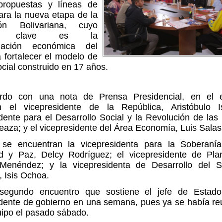
propuestas y líneas de
ara la nueva etapa de la
ión Bolivariana, cuyo
ivo clave es la
rmación económica del
 fortalecer el modelo de
social construido en 17 años.
rdo con una nota de Prensa Presidencial, en el e
an el vicepresidente de la República, Aristóbulo Is
dente para el Desarrollo Social y la Revolución de las
eaza; y el vicepresidente del Área Economía, Luis Salas
se encuentran la vicepresidenta para la Soberanía 
d y Paz, Delcy Rodríguez; el vicepresidente de Plani
Menéndez; y la vicepresidenta de Desarrollo del S
l, Isis Ochoa.
segundo encuentro que sostiene el jefe de Estad
idente de gobierno en una semana, pues ya se había re
uipo el pasado sábado.