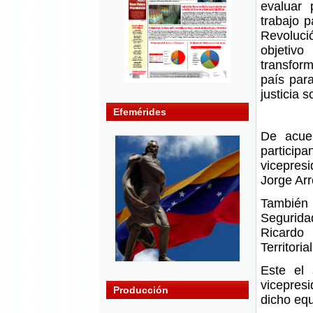
evaluar 
trabajo p
Revoluc
objet
transfo
país para
justicia 
Efemérides
De acue
particip
vicepresi
Jorge Arr
También 
Segurida
Ricardo 
Territoria
Este el 
vicepres
Producción
dicho eq