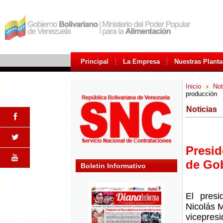
Principal
La Empresa
Nuestras Planta
Inicio
Not
producción
Noticias
Presi
de Go
Boletin Informativo
El presi
Nicolás M
vicepres