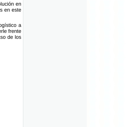
olución en
ís en este
ogístico a
rle frente
aso de los