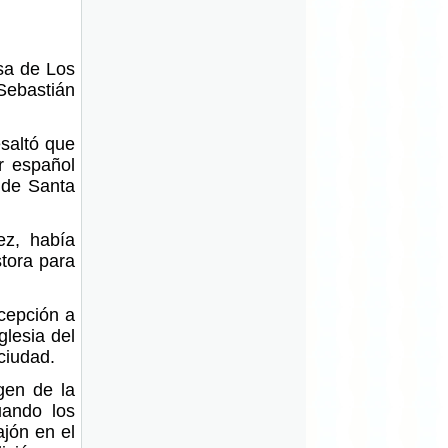
osa de Los
Sebastián
esaltó que
r español
 de Santa
ez, había
tora para
cepción a
glesia del
ciudad.
gen de la
uando los
ajón en el