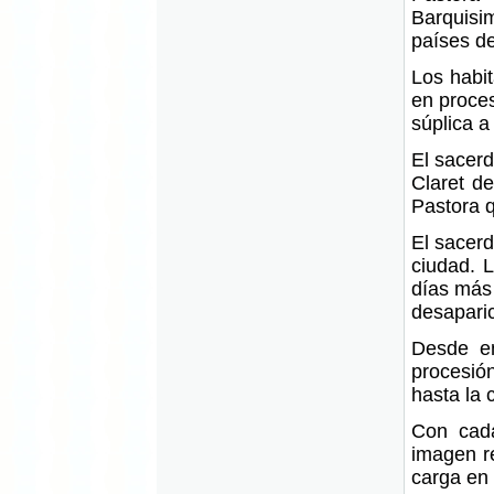
Barquisi
países de
Los habit
en proce
súplica a
El sacerd
Claret de
Pastora q
El sacerd
ciudad. 
días más 
desaparic
Desde en
procesió
hasta la 
Con cada
imagen re
carga en