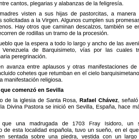
tre cantos, plegarias y alabanzas de la feligresía.
madres visten a sus hijas de pastorcitas, a manera
s solicitadas a la Virgen. Algunos cumplen sus promesa
enos. Hay otros que caminan descalzos, también se e
ecorren de rodillas un tramo de la procesión.
ueblo que la espera a todo lo largo y ancho de las aven
Venezuela de Barquisimeto, vías por las cuales tr
naria peregrinación.
n avanza entre aplausos y otras manifestaciones de
ncluido cohetes que retumban en el cielo barquisimetano
la manifestación religiosa.
 que comenzó en Sevilla
co de la iglesia de Santa Rosa,
Rafael Chávez
, señaló
 la Divina Pastora se inició en Sevilla, España, hace 
 que una madrugada de 1703 Fray Isidoro, un s
o de esta localidad española, tuvo un sueño, en el que
en sentada sobre una piedra, vestida con un largo 