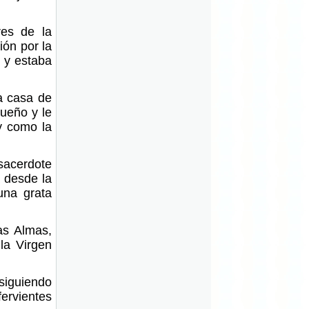
res de la
ión por la
 y estaba
a casa de
sueño y le
 y como la
 sacerdote
a desde la
una grata
as Almas,
la Virgen
nsiguiendo
rvientes