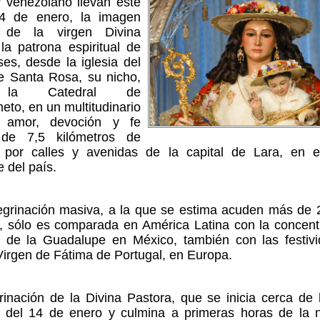
y venezolano llevan este
14 de enero, la imagen
 de la virgen Divina
la patrona espiritual de
ses, desde la iglesia del
e Santa Rosa, su nicho,
 la Catedral de
eto, en un multitudinario
 amor, devoción y fe
a de 7,5 kilómetros de
o por calles y avenidas de la capital de Lara, en e
e del país.
egrinación masiva, a la que se estima acuden más de 
, sólo es comparada en América Latina con la concent
n de la Guadalupe en México, también con las festiv
irgen de Fátima de Portugal, en Europa.
rinación de la Divina Pastora, que se inicia cerca de 
 del 14 de enero y culmina a primeras horas de la 