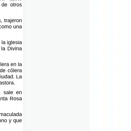
 de otros
, trajeron
 como una
la iglesia
 la Divina
lera en la
de cólera
ciudad. La
astora.
a sale en
anta Rosa
nmaculada
rono y que