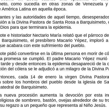
meto, como sucedía en otras zonas de Venezuela y
 América Latina en aquella época.
antes y las autoridades de aquel tiempo, desesperados
sión a la Divina Pastora de Santa Rosa a Barquisimeto,
 Dios para que terminara la epidemia.
ote e historiador Nectario María relató que el párroco de 
 Barquisimeto, el presbítero Macario Yépez, imploró a
ue acabara con este sufrimiento del pueblo.
ote pidió convertirse en la última persona en morir de có
La promesa se cumplió. El padre Macario Yépez murió 
tarde y desde entonces la epidemia desapareció de la 
ión del cólera se le adjudicó a un milagro de la Divina P
tonces, cada 14 de enero la virgen Divina Pastor
n sobre los hombros del pueblo desde la iglesia de S
catedral de Barquisimeto.
 nueva procesión aumenta la devoción por esta i
ligiosa de sombrero, bastón, ovejas alrededor de su t
 su regazo a un pequeño que representa al Niño Jesús.