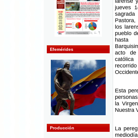
larense 
jueves 
sagrada
Pastora, 
los laren
pueblo d
hasta
Barquisim
Efemérides
acto de
católic
recorrid
Occident
Esta per
personas
la Virge
Nuestra V
La pereg
Producción
mediodía