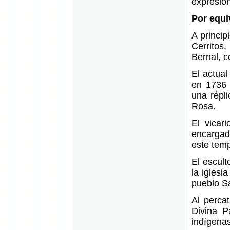
expresion
Por equi
A princip
Cerritos
Bernal, c
El actual
en 1736 
una répl
Rosa.
El vicar
encargad
este temp
El escul
la iglesi
pueblo Sa
Al perca
Divina P
indígenas