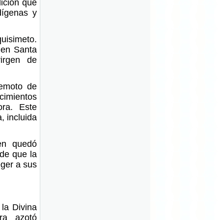
dición que
dígenas y
quisimeto.
 en Santa
irgen de
remoto de
cimientos
ora. Este
, incluida
en quedó
 de que la
ger a sus
 la Divina
ra azotó