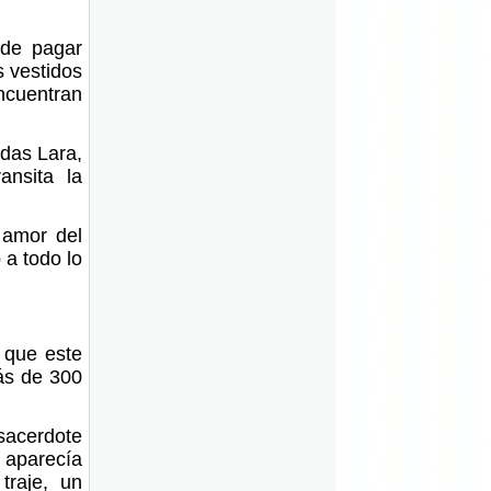
 de pagar
s vestidos
ncuentran
idas Lara,
ansita la
 amor del
 a todo lo
 que este
más de 300
acerdote
 aparecía
traje, un