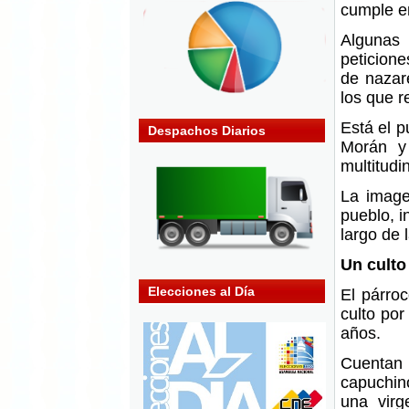
cumple en
Algunas 
peticione
de nazar
los que r
Está el p
Despachos Diarios
Morán y 
multitudi
La image
pueblo, i
largo de 
Un culto
Elecciones al Día
El párro
culto por
años.
Cuentan
capuchin
una virg