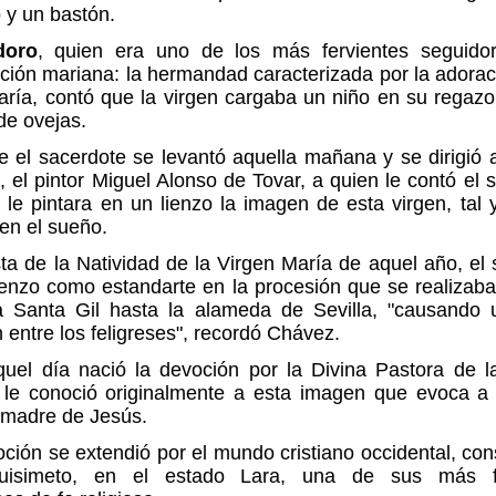
 y un bastón.
doro
, quien era uno de los más fervientes seguido
ión mariana: la hermandad caracterizada por la adorac
aría, contó que la virgen cargaba un niño en su regazo
de ovejas.
e el sacerdote se levantó aquella mañana y se dirigió 
 el pintor Miguel Alonso de Tovar, a quien le contó el 
 le pintara en un lienzo la imagen de esta virgen, tal
 en el sueño.
sta de la Natividad de la Virgen María de aquel año, el
ienzo como estandarte en la procesión que se realizab
a Santa Gil hasta la alameda de Sevilla, "causando 
 entre los feligreses", recordó Chávez.
uel día nació la devoción por la Divina Pastora de l
le conoció originalmente a esta imagen que evoca a 
 madre de Jesús.
ción se extendió por el mundo cristiano occidental, co
uisimeto, en el estado Lara, una de sus más fe