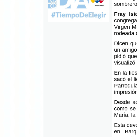
sombrero
Fray Isi
congregac
Virgen M
rodeada 
Dicen qu
un amigo,
pidió que
visualizó
En la fie
sacó el l
Parroqui
impresión
Desde aq
como se 
María, la
Esta devo
en Barq