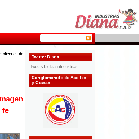
spliegue de
Twitter Diana
Tweets by DianaIndustrias
Conglomerado de Aceites
y Grasas
 imagen
 fe