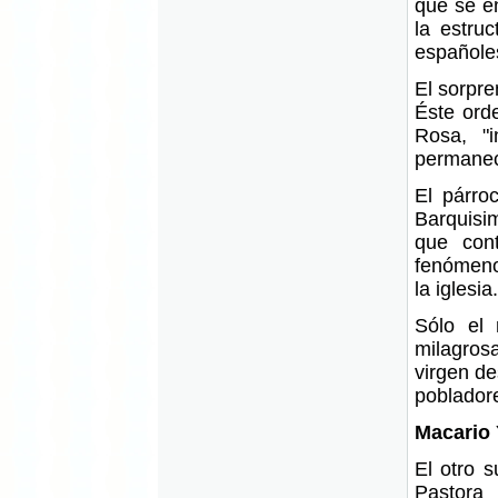
que se en
la estru
españoles
El sorpre
Éste ord
Rosa, "
permanec
El párro
Barquisi
que cont
fenómeno 
la iglesia.
Sólo el
milagrosa
virgen d
poblador
Macario 
El otro s
Pastora