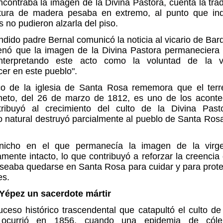
contraba la imagen de la Divina Pastora, cuenta la tra
ctura de madera pesaba en extremo, al punto que in
 no pudieron alzarla del piso.
ndido padre Bernal comunicó la noticia al vicario de Bar
enó que la imagen de la Divina Pastora permaneciera
interpretando este acto como la voluntad de la v
er en este pueblo".
co de la iglesia de Santa Rosa rememora que el ter
meto, del 26 de marzo de 1812, es uno de los aconte
ribuyó al crecimiento del culto de la Divina Past
natural destruyó parcialmente al pueblo de Santa Rosa
 nicho en el que permanecía la imagen de la virg
mente intacto, lo que contribuyó a reforzar la creencia
eseaba quedarse en Santa Rosa para cuidar y para prote
es.
Yépez un sacerdote mártir
uceso histórico trascendental que catapultó el culto de
 ocurrió en 1856, cuando una epidemia de cóle