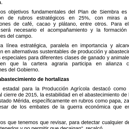
a.
os objetivos fundamentales del Plan de Siembra es 
ión de rubros estratégicos en 25%, con miras a 
iones de café, cacao y plátano, entre otros. Para ell
será necesario el acompañamiento y la formación
res del campo.
ra línea estratégica, paralela en importancia y alcan
n en alternativas sustentables de producción y abastec
 especiales para diferentes clases de ganado y animale
en que la cartera agraria participa en alianza 
ones del Gobierno.
abastecimiento de hortalizas
ar estadal para la Producción Agrícola destacó como 
l cierre de 2015, la estabilidad en el abastecimiento de 
estado Mérida, específicamente en rubros como papa, za
esar de los embates de la guerra económica que en
os que tenemos que revisar, para detectar cualquier de
enerlos y no permitir que decaigan", recalcó.