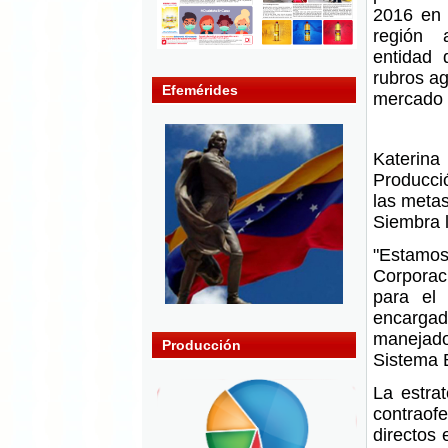
2016 en 
región 
entidad
rubros ag
Efemérides
mercado 
Katerina
Producció
las metas
Siembra l
"Estamo
Corporac
para el
encargad
manejado
Producción
Sistema B
La estra
contraof
directos 