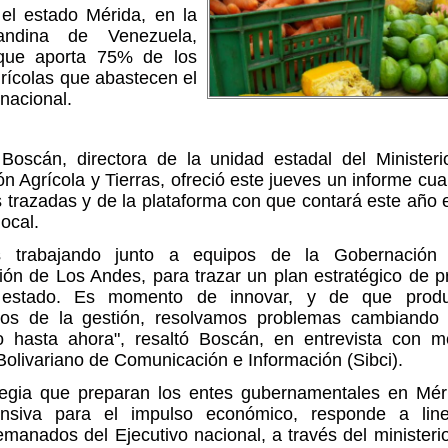
el estado Mérida, en la
andina de Venezuela,
 que aporta 75% de los
rícolas que abastecen el
nacional.
 Boscán, directora de la unidad estadal del Ministeri
n Agrícola y Tierras, ofreció este jueves un informe cual
 trazadas y de la plataforma con que contará este año 
ocal.
s trabajando junto a equipos de la Gobernación
ión de Los Andes, para trazar un plan estratégico de p
 estado. Es momento de innovar, y de que produ
os de la gestión, resolvamos problemas cambiando 
 hasta ahora", resaltó Boscán, en entrevista con m
olivariano de Comunicación e Información (Sibci).
tegia que preparan los entes gubernamentales en Mé
ensiva para el impulso económico, responde a lin
emanados del Ejecutivo nacional, a través del ministeri