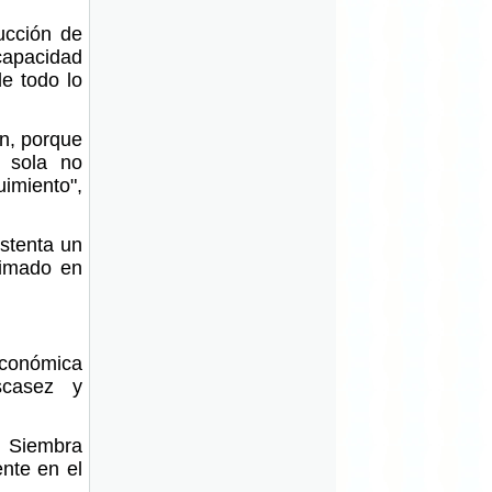
ducción de
capacidad
de todo lo
ón, porque
n sola no
miento",
ostenta un
timado en
 económica
scasez y
e Siembra
ente en el