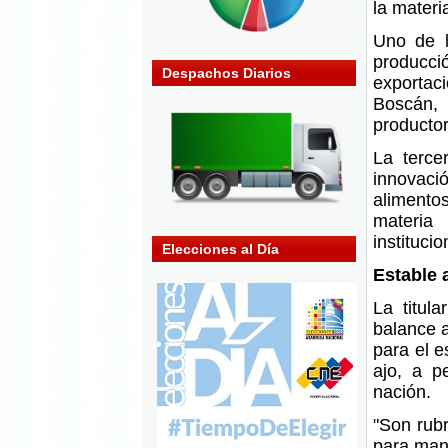
la materi
Uno de l
producc
Despachos Diarios
exportac
Boscán, 
producto
La terce
innovació
alimentos
materia 
instituci
Elecciones al Día
Estable 
La titul
balance a
para el 
ajo, a p
nación.
"Son rubr
para mant