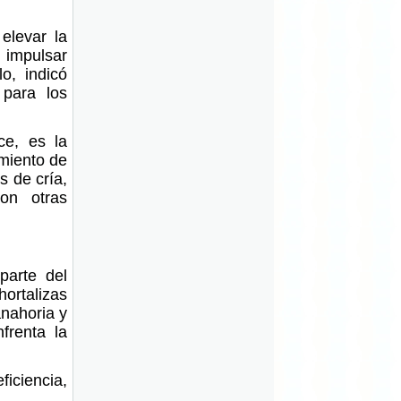
elevar la
impulsar
o, indicó
 para los
ce, es la
imiento de
s de cría,
con otras
parte del
hortalizas
nahoria y
frenta la
ficiencia,