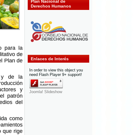
Plan Nacional de
Derechos Humanos
o para la
itativo de
Enlaces de Interés
el Plan de
In order to view this object you
need Flash Player 9+ support!
 y de la
roducción
ctores y
Joomla! Slideshow
el patrón
edios del
rida como
eamientos
o que rige