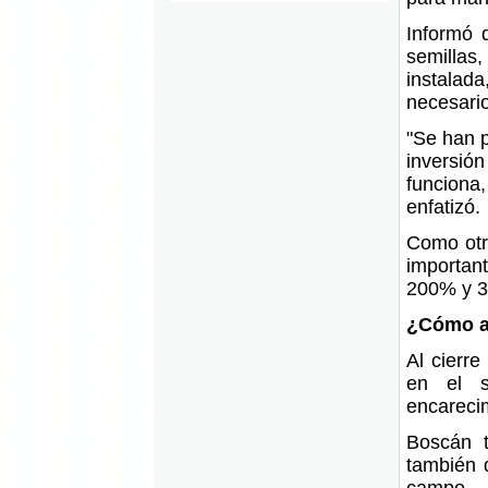
Informó q
semillas
instalada
necesario
"Se han p
inversió
funcion
enfatizó.
Como otro
importan
200% y 3
¿Cómo af
Al cierre
en el s
encareci
Boscán t
también d