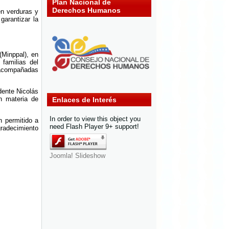
Plan Nacional de
Derechos Humanos
én verduras y
garantizar la
 (Minppal), en
familias del
, acompañadas
dente Nicolás
n materia de
Enlaces de Interés
In order to view this object you
n permitido a
need Flash Player 9+ support!
gradecimiento
Joomla! Slideshow