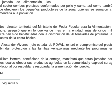
 jornada de alimentación, los
el sector combos proteicos conformados por pollo y carne, así como tambi
ue ofrecieron los pequeños productores de la zona, quiénes se sumaron a 
mentaria a la población.
ez, director territorial del Ministerio del Poder Popular para la Alimentación
ucre, aseguró que en lo que va de mes en la entidad, más de cinco mil 
cre han sido beneficiadas con la distribución de 20 toneladas de proteínas
rubros de la cesta básica.
, Alexander Vivenes, jefe estadal de PDVAL, reiteró el compromiso del presi
brindar protección a las familias venezolanas mediante los programas e
.
lliam Herrera, beneficiario de la entrega, manifestó que estas jornadas ha
res locales ofrecer sus productos agrícolas en la comunidad y expresó su a
Nacional por respaldar y resguardar la alimentación del pueblo.
AL
Siguiente >