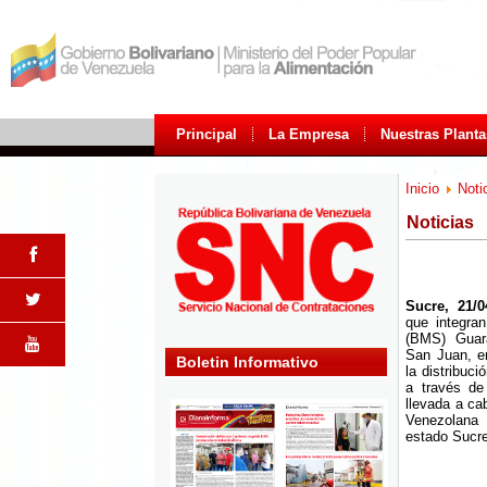
Principal
La Empresa
Nuestras Planta
Inicio
Noti
Noticias
Sucre, 21/0
que integra
(BMS) Guara
San Juan, e
Boletin Informativo
la distribuc
a través de
llevada a ca
Venezolana
estado Sucre