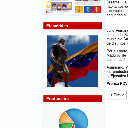
Durante la
habitantes d
tubérculos q
seguridad ali
Efemérides
Julio Fernánd
el estado S
municipio Su
de distintos 
Por su parte
Maduro, de 
alimentación
Asimismo, Wi
los producto
al Ejecutivo 
Prensa PDV
< Previo
Producción