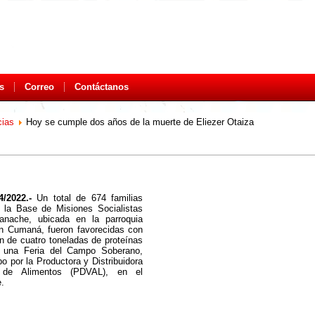
s
Correo
Contáctanos
cias
Hoy se cumple dos años de la muerte de Eliezer Otaiza
4/2022.-
Un total de 674 familias
n la Base de Misiones Socialistas
nache, ubicada en la parroquia
n Cumaná, fueron favorecidas con
ión de cuatro toneladas de proteínas
 una Feria del Campo Soberano,
bo por la Productora y Distribuidora
 de Alimentos (PDVAL), en el
.