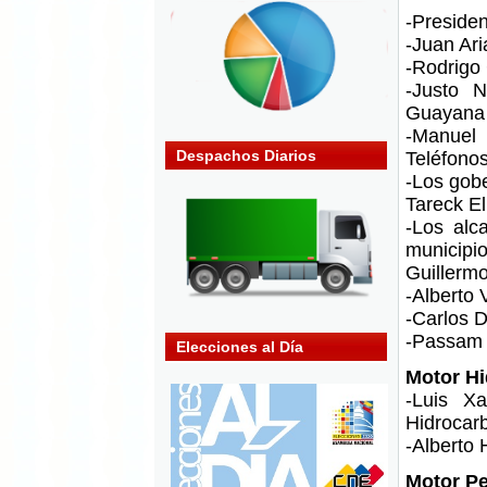
-Preside
-Juan Ari
-Rodrigo
-Justo N
Guayana
-Manuel
Despachos Diarios
Teléfonos
-Los gob
Tareck E
-Los alc
municipi
Guillerm
-Alberto 
-Carlos D
-Passam 
Elecciones al Día
Motor Hi
-Luis Xa
Hidrocar
-Alberto
Motor Pe