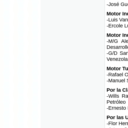
-José Gue
Motor In
-Luis Va
-Ercole L
Motor Ind
-M/G Ale
Desarroll
-G/D San
Venezolan
Motor Tu
-Rafael 
-Manuel S
Por la C
-Wills R
Petróleo
-Ernesto 
Por las 
-Flor Her