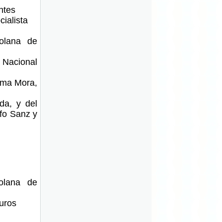
ntes
ialista
zolana de
Nacional
lma Mora,
da, y del
fo Sanz y
zolana de
uros