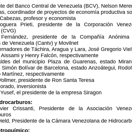
nte del Banco Central de Venezuela (BCV), Nelson Mere
as, coordinador de proyectos de economía productiva soc
 Cabezas, profesor y economista
oguera Prieti, presidente de la Corporación Vene
 (CVG)
 Fernández, presidente de la Compañía Anónima 
 de Venezuela (Cantv) y Movilnet
ernadores de Táchira, Aragua y Lara, José Gregorio Vie
l Aissami y Henry Falcón, respectivamente
aldes del municipio Plaza de Guarenas, estado Miran
o Simón Bolívar de Barcelona, estado Anzoátegui, Rodol
o Martínez, respectivamente
Vollmer, presidente de Ron Santa Teresa
orado, inversionista
Yusef, el presidente de la empresa Siragon
drocarburos:
vier Crissanti, Presidente de la Asociación Vene
buros
 Held, Presidente de la Cámara Venezolana de Hidrocarb
troquímico: