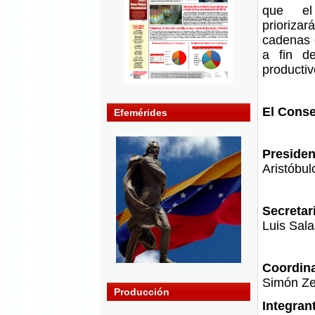
que el
prioriz
cadenas 
a fin d
productiv
El Conse
Efemérides
Presiden
Aristóbul
Secretar
Luis Sal
Coordina
Simón Zer
Producción
Integran