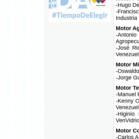
-Hugo Del
-Francis
Industri
Motor Ag
-Antoni
Agropecu
-José Ri
Venezuel
Motor Mi
-Oswaldo
-Jorge G
Motor Te
-Manuel F
-Kenny O
Venezuel
-Higinio
VenVidrio
Motor Co
-Carlos 