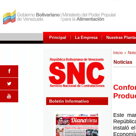
Principal
La Empresa
Nuestras Planta
Inicio
Noti
Noticias
Confor
Produc
Boletin Informativo
Este mar
Repúbli
instaló e
Economía