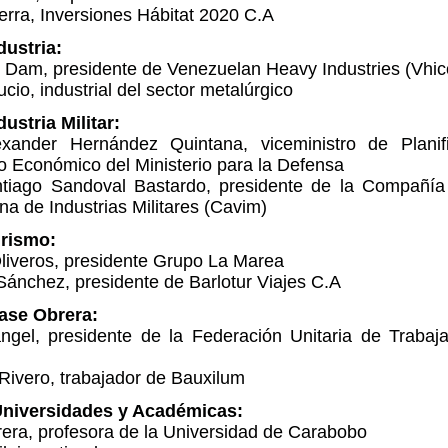
rra, Inversiones Hábitat 2020 C.A
dustria:
n Dam, presidente de Venezuelan Heavy Industries (Vhic
ucio, industrial del sector metalúrgico
ustria Militar:
xander Hernández Quintana, viceministro de Planif
o Económico del Ministerio para la Defensa
tiago Sandoval Bastardo, presidente de la Compañí
a de Industrias Militares (Cavim)
rismo:
Oliveros, presidente Grupo La Marea
ánchez, presidente de Barlotur Viajes C.A
lase Obrera:
angel, presidente de la Federación Unitaria de Trabaj
Rivero, trabajador de Bauxilum
Universidades y Académicas:
rera, profesora de la Universidad de Carabobo