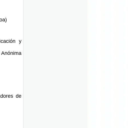
oa)
icación y
a Anónima
adores de