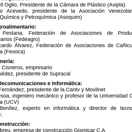
l Oglio, Presidente de la Cámara de Plástico (Avipla)
co Acevedo, presidente de la Asociación Venezol
a Química y Petroquímica (Asoquim)
roalimentario:
o Pestana, Federación de Asociaciones de Produ
arios (Fedeagro)
cardo Álvarez, Federación de Asociaciones de Cañicu
a (Fesoca)
nería:
 Cisneros, empresario
uédez, presidente de Supracal
lecomunicaciones e Informática:
ernández, presidente de la Cantv y Movilnet
soa, ingeniero mecánico y profesor de la Universidad C
a (UCV)
 Benítez, experto en informática y director de tecn
;
nstrucción:
Abreu, empresa de construcción Gismicar C.A