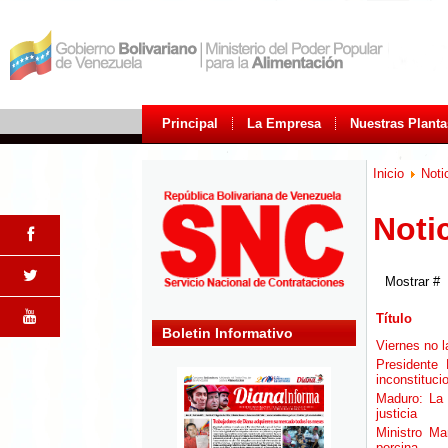
Principal
La Empresa
Nuestras Planta
Inicio
Noti
Noti
Mostrar #
Título
Boletin Informativo
Viernes no l
Presidente
inconstituci
Maduro: La 
justicia
Ministro Ma
porcina