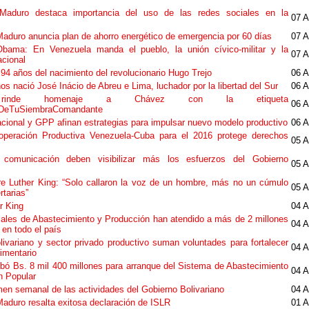
 Maduro destaca importancia del uso de las redes sociales en la
07 A
Maduro anuncia plan de ahorro energético de emergencia por 60 días
07 A
bama: En Venezuela manda el pueblo, la unión cívico-militar y la
07 A
acional
94 años del nacimiento del revolucionario Hugo Trejo
06 A
s nació José Inácio de Abreu e Lima, luchador por la libertad del Sur
06 A
 rinde homenaje a Chávez con la etiqueta
06 A
DeTuSiembraComandante
acional y GPP afinan estrategias para impulsar nuevo modelo productivo
06 A
peración Productiva Venezuela-Cuba para el 2016 protege derechos
05 A
comunicación deben visibilizar más los esfuerzos del Gobierno
05 A
e Luther King: “Solo callaron la voz de un hombre, más no un cúmulo
05 A
rtarias”
r King
04 A
ales de Abastecimiento y Producción han atendido a más de 2 millones
04 A
en todo el país
livariano y sector privado productivo suman voluntades para fortalecer
04 A
imentario
bó Bs. 8 mil 400 millones para arranque del Sistema de Abastecimiento
04 A
n Popular
men semanal de las actividades del Gobierno Bolivariano
04 A
Maduro resalta exitosa declaración de ISLR
01 A