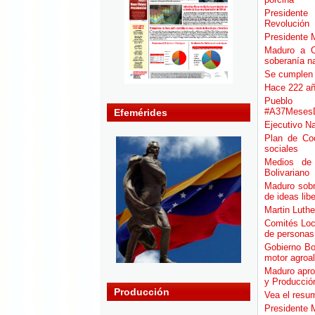
Presidente
Revolución
Presidente 
Maduro a O
soberanía n
Se cumplen 
Hace 222 año
Pueblo
#A37Meses
Efemérides
Ejecutivo N
Plan de Coo
sociales
Medios de 
Bolivariano
Maduro sobr
de ideas libe
Martin Luthe
Comités Loc
de personas 
Gobierno Bo
motor agroal
Maduro apro
y Producció
Producción
Vea el resu
Presidente 