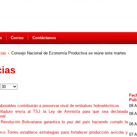
s
Correo
Contáctanos
cias
Consejo Nacional de Economía Productiva se reúne este martes
cias
Fe
Pub
aborables contribuirán a preservar nivel de embalses hidroeléctricos
08 A
 Maduro envía al TSJ la Ley de Amnistía para que sea declarada
08 A
onal
Revolución Bolivariana garantiza la paz del país haciendo cumplir la
08 A
rco Torres establece estrategias para fortalecer producción avícola y
07 A