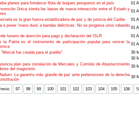
ba planes para fortalecer flota de buques pesqueros en el país
01 A
nvención Única sienta las bases de nueva interacción entre el Estado y
01 A
ores
zuela es la gran fuerza estabilizadora de paz y de justicia del Caribe
01 A
a a poner ‘mano dura’ a bandas delictivas: No se progresa unos robando
01 A
nde horario de atención para pago y declaración del ISLR
01 A
 la Patria es el instrumento de participación popular para vencer la
01 A
ómica
“Mercal fue creada para el pueblo”
30 
30 
anuncia plan para instalación de Mercales y Comités de Abastecimiento
30 
dores del magisterio
Maduro: La garantía más grande de paz ante pretensiones de la derecha
30 
onstitución
revio
97
98
99
100
101
102
103
104
105
106
S