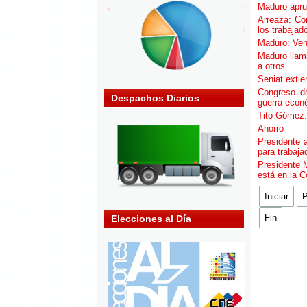
Maduro aprue
Arreaza: Co
los trabajad
Maduro: Vene
Maduro llam
a otros
Seniat extie
Congreso de
Despachos Diarios
guerra econ
Tito Gómez: 
Ahorro
Presidente 
para trabaja
Presidente 
está en la C
Iniciar
P
Fin
Elecciones al Día