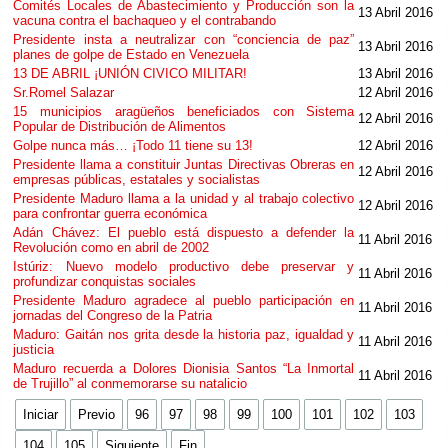
Comités Locales de Abastecimiento y Producción son la
13 Abril 2016
vacuna contra el bachaqueo y el contrabando
Presidente insta a neutralizar con “conciencia de paz”
13 Abril 2016
planes de golpe de Estado en Venezuela
13 DE ABRIL ¡UNIÓN CIVICO MILITAR!
13 Abril 2016
Sr.Romel Salazar
12 Abril 2016
15 municipios aragüeños beneficiados con Sistema
12 Abril 2016
Popular de Distribución de Alimentos
Golpe nunca más… ¡Todo 11 tiene su 13!
12 Abril 2016
Presidente llama a constituir Juntas Directivas Obreras en
12 Abril 2016
empresas públicas, estatales y socialistas
Presidente Maduro llama a la unidad y al trabajo colectivo
12 Abril 2016
para confrontar guerra económica
Adán Chávez: El pueblo está dispuesto a defender la
11 Abril 2016
Revolución como en abril de 2002
Istúriz: Nuevo modelo productivo debe preservar y
11 Abril 2016
profundizar conquistas sociales
Presidente Maduro agradece al pueblo participación en
11 Abril 2016
jornadas del Congreso de la Patria
Maduro: Gaitán nos grita desde la historia paz, igualdad y
11 Abril 2016
justicia
Maduro recuerda a Dolores Dionisia Santos “La Inmortal
11 Abril 2016
de Trujillo” al conmemorarse su natalicio
Iniciar
Previo
96
97
98
99
100
101
102
103
104
105
Siguiente
Fin