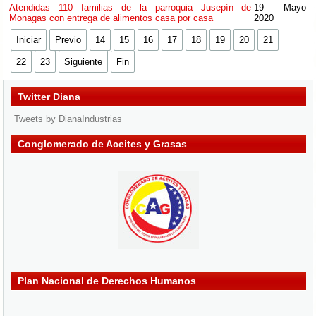
Atendidas 110 familias de la parroquia Jusepín de
19 Mayo
Monagas con entrega de alimentos casa por casa
2020
Iniciar
Previo
14
15
16
17
18
19
20
21
22
23
Siguiente
Fin
Twitter Diana
Tweets by DianaIndustrias
Conglomerado de Aceites y Grasas
Plan Nacional de Derechos Humanos