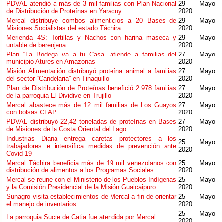
PDVAL atendió a más de 3 mil familias con Plan Nacional
29 Mayo
de Distribución de Proteínas en Yaracuy
2020
Mercal distribuye combos alimenticios a 20 Bases de
29 Mayo
Misiones Socialistas del estado Táchira
2020
Merienda 4S: Tortillas y Nachos con harina maseca y
29 Mayo
untable de berenjena
2020
Plan “La Bodega va a tu Casa” atiende a familias del
27 Mayo
municipio Atures en Amazonas
2020
Misión Alimentación distribuyó proteína animal a familias
27 Mayo
del sector “Candelaria” en Tinaquillo
2020
Plan de Distribución de Proteínas benefició 2.978 familias
27 Mayo
de la parroquia El Dividive en Trujillo
2020
Mercal abastece más de 12 mil familias de Los Guayos
27 Mayo
con bolsas CLAP
2020
PDVAL distribuyó 22,42 toneladas de proteínas en Bases
27 Mayo
de Misiones de la Costa Oriental del Lago
2020
Industrias Diana entrega caretas protectores a los
25 Mayo
trabajadores e intensifica medidas de prevención ante
2020
Covid-19
Mercal Táchira beneficia más de 19 mil venezolanos con
25 Mayo
distribución de alimentos a los Programas Sociales
2020
Mercal se reune con el Ministerio de los Pueblos Indígenas
25 Mayo
y la Comisión Presidencial de la Misión Guaicaipuro
2020
Sunagro visita establecimientos de Mercal a fin de orientar
25 Mayo
el manejo de inventarios
2020
25 Mayo
La parroquia Sucre de Catia fue atendida por Mercal
2020