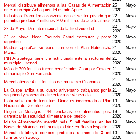
Mercal distribuye alimentos a las Casas de Alimentación
25 Mayo
en el municipio Achaguas del estado Apure
2020
Industrias Diana firma convenio con el sector privado que
22 Mayo
permitirá producir 2 millones 200 mil litros de aceite al mes
2020
22 Mayo
22 de Mayo: Día Internacional de la Biodiversidad
2020
22 de Mayo: Nace Facundo Cabral cantautor y poeta
22 Mayo
argentino
2020
Madres apureñas se benefician con el Plan Nutrichicha
21 Mayo
Mamá
2020
INN Anzoátegui beneficia nutricionalmente a sectores del
21 Mayo
municipio Libertad
2020
Más de 700 familias fueron beneficiadas Casa por Casa en
21 Mayo
el municipio San Fernando
2020
21 Mayo
Mercal atiende 4 mil familias del municipio Guanarito
2020
La Cuspal arriba a su cuarto aniversario trabajando por la
21 Mayo
seguridad y soberanía alimentaria de Venezuela
2020
Flota vehicular de Industrias Diana es incorporada al Plan
19 Mayo
Nacional de Desinfección
2020
Llegan a Monagas 144 toneladas de alimentos para
19 Mayo
garantizar la seguridad alimentaria del pueblo
2020
Misión Alimentación atendió más 5 mil familias en las
19 Mayo
Bases de Misiones del municipio Díaz en Nueva Esparta
2020
Mercal distribuyó combos proteicos a más de 3 mil
19 Mayo
familias en Yaracuy
2020