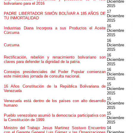
Diciembre
bolivariano para el 2016
2015
17
PADRE LIBERTADOR SIMÓN BOLÍVAR A 185 AÑOS DE
Diciembre
TU INMORTALIDAD
2015
16
Industrias Diana Incorpora a sus Productos el Aceite
Diciembre
Cúrcuma
2015
16
Curcuma
Diciembre
2015
16
Rectificación, rebelión y renacimiento bolivariano son
Diciembre
claves para defender la dignidad de la patria.
2015
16
Consejos presidenciales del Poder Popular comienzan
Diciembre
este miércoles jornada de consulta nacional.
2015
15
16 Años Constitución de la República Bolivariana de
Diciembre
Venezuela
2015
15
Venezuela está dentro de los países con alto desarrollo
Diciembre
humano
2015
15
Pueblo venezolano asumió la democracia participativa con
Diciembre
la Constitución de 1999.
2015
Ministro del Trabajo Jesus Martinez Sostuvo Encuentro
14
con el Gerente General Luis Gámez y las Organizaciones
Diciembre