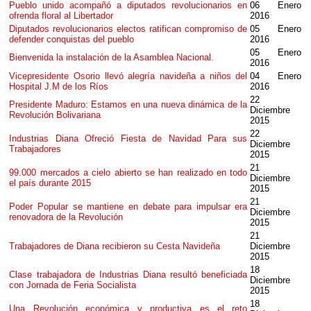
Pueblo unido acompañó a diputados revolucionarios en
06 Enero
ofrenda floral al Libertador
2016
Diputados revolucionarios electos ratifican compromiso de
05 Enero
defender conquistas del pueblo
2016
05 Enero
Bienvenida la instalación de la Asamblea Nacional.
2016
Vicepresidente Osorio llevó alegría navideña a niños del
04 Enero
Hospital J.M de los Ríos
2016
22
Presidente Maduro: Estamos en una nueva dinámica de la
Diciembre
Revolución Bolivariana
2015
22
Industrias Diana Ofreció Fiesta de Navidad Para sus
Diciembre
Trabajadores
2015
21
99.000 mercados a cielo abierto se han realizado en todo
Diciembre
el país durante 2015
2015
21
Poder Popular se mantiene en debate para impulsar era
Diciembre
renovadora de la Revolución
2015
21
Trabajadores de Diana recibieron su Cesta Navideña
Diciembre
2015
18
Clase trabajadora de Industrias Diana resultó beneficiada
Diciembre
con Jornada de Feria Socialista
2015
18
Una Revolución económica y productiva es el reto