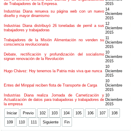
de Trabajadores de la Empresa.
2015
14
Industrias Diana renueva su página web con un nuevo
Diciembre
diseño y mayor dinamismo
2015
12
Industrias Diana distribuyó 26 toneladas de pernil a sus
Diciembre
trabajadores y trabajadoras
2015
11
Trabajadores de la Misión Alimentación no venden su
Diciembre
consciencia revolucionaria
2015
10
Debate, rectificación y profundización del socialismo
Diciembre
signan renovación de la Revolución
2015
10
Hugo Chávez: Hoy tenemos la Patria más viva que nunca
Diciembre
2015
10
Entes del Minppal reciben flota de Transporte de Carga
Diciembre
2015
Industrias Diana realiza Jornada de Carnetización y
10
Actualización de datos para trabajadoras y trabajadores de
Diciembre
la empresa
2015
Iniciar
Previo
102
103
104
105
106
107
108
109
110
111
Siguiente
Fin