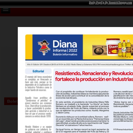
Daily PopUp By YannickTanguy.com
Boletin Informativo