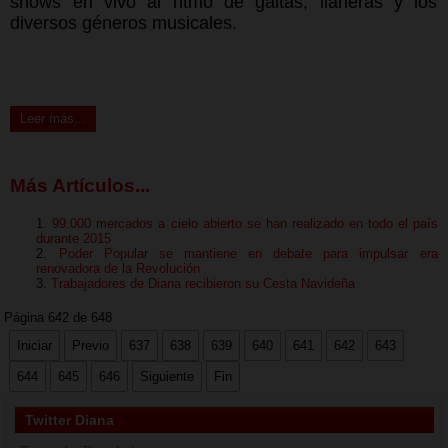
shows en vivo al ritmo de gaitas, llaneras y los
diversos géneros musicales.
Leer más...
Más Artículos...
99.000 mercados a cielo abierto se han realizado en todo el país
durante 2015
Poder Popular se mantiene en debate para impulsar era
renovadora de la Revolución
Trabajadores de Diana recibieron su Cesta Navideña
Página 642 de 648
Iniciar
Previo
637
638
639
640
641
642
643
644
645
646
Siguiente
Fin
Twitter Diana