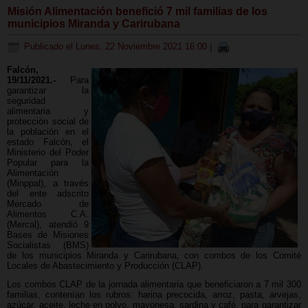
Misión Alimentación benefició 7 mil familias de los
municipios Miranda y Carirubana
Publicado el Lunes, 22 Noviembre 2021 16:00
|
Falcón,
19/11/2021.-
Para
garantizar la
seguridad
alimentaria y
protección social de
la población en el
estado Falcón, el
Ministerio del Poder
Popular para la
Alimentación
(Minppal), a través
del ente adscrito
Mercado de
Alimentos C.A.
(Mercal), atendió 9
Bases de Misiones
Socialistas (BMS)
de los municipios Miranda y Carirubana, con combos de los Comité
Locales de Abastecimiento y Producción (CLAP).
Los combos CLAP de la jornada alimentaria que beneficiaron a 7 mil 300
familias, contenían los rubros: harina precocida, arroz, pasta, arvejas,
azúcar, aceite, leche en polvo, mayonesa, sardina y café, para garantizar