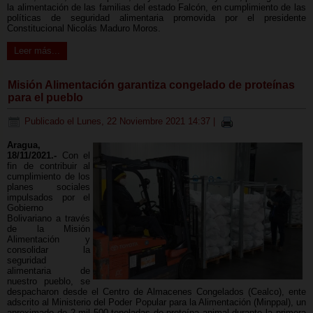
la alimentación de las familias del estado Falcón, en cumplimiento de las
políticas de seguridad alimentaria promovida por el presidente
Constitucional Nicolás Maduro Moros.
Leer más...
Misión Alimentación garantiza congelado de proteínas
para el pueblo
Publicado el Lunes, 22 Noviembre 2021 14:37
|
Aragua,
18/11/2021.-
Con el
fin de contribuir al
cumplimiento de los
planes sociales
impulsados por el
Gobierno
Bolivariano a través
de la Misión
Alimentación y
consolidar la
seguridad
alimentaria de
nuestro pueblo, se
despacharon desde el Centro de Almacenes Congelados (Cealco), ente
adscrito al Ministerio del Poder Popular para la Alimentación (Minppal), un
aproximado de 2 mil 500 toneladas de proteína animal durante la primera