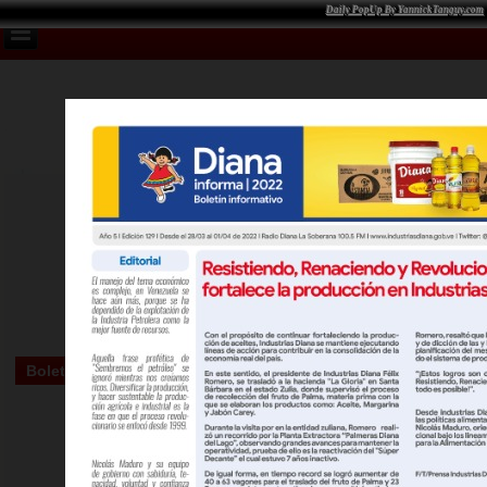
Daily PopUp By YannickTanguy.com
Boletin Informativo