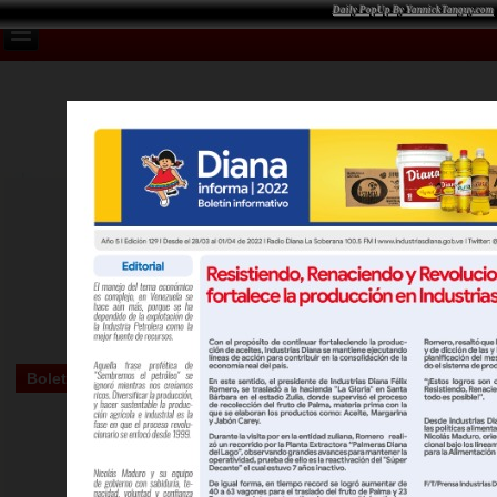
Daily PopUp By YannickTanguy.com
Boletin Informativo