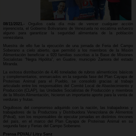
08/11/2021.-
Orgullos cada día más de vencer cualquier acción
injerencista, el Gobierno Bolivariano de Venezuela no escatima esfuerzo
alguno para garantizar la seguridad alimentaria de la población
venezolana.
Muestra de ello fue la ejecución de una jornada de Feria del Campo
Soberano a cielo abierto, que permitió a los miembros de la Misión
Alimentación beneficiar a 920 familias suscritas a la Base de Misiones
Socialistas “Negra Hipólita”, en Guatire, municipio Zamora del estado
Miranda.
La exitosa distribución de 4,46 toneladas de rubros alimenticios básicos
y complementarios, enmarcados en la segunda fase del Plan Cayapa de
Proteínas Animal para el Pueblo, se consolidó gracias al trabajo
articulado entre los responsables del Comité Local de Abastecimiento y
Producción (CLAP), las Unidades Socialistas de Producción y miembros
de la Misión Alimentación, hicieron un importante aporte para la venta de
verduras y frutas.
Orgullosos del compromiso adquirido con la nación, las trabajadoras y
trabajadores de la Productora y Distribuidora Venezolana de Alimentos
(Pdval), son los responsables de ejecutar jornadas en distintos rincones
del país, en el marco del Plan Cayapa de Proteínas Animal en su
segunda fase y Ferias del Campo Soberano.
Prensa PDVAL/ Litzy Sanz