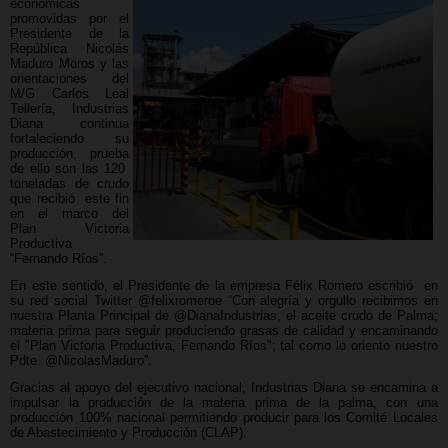
económicas
promovidas por el
Presidente de la
República Nicolás
Maduro Moros y las
orientaciones del
M/G Carlos Leal
Tellería, Industrias
Diana continua
fortaleciendo su
producción, prueba
de ello son las 120
toneladas de crudo
que recibió este fin
en el marco del
Plan Victoria
Productiva
“Fernando Ríos”.
En este sentido, el Presidente de la empresa Félix Romero escribió en
su red social Twitter @felixromeroe “Con alegría y orgullo recibimos en
nuestra Planta Principal de
@DianaIndustrias
, el aceite crudo de Palma;
materia prima para seguir produciendo grasas de calidad y encaminando
el "Plan Victoria Productiva, Fernando Ríos"; tal como lo oriento nuestro
Pdte.
@NicolasMaduro
”.
Gracias al apoyo del ejecutivo nacional, Industrias Diana se encamina a
impulsar la producción de la materia prima de la palma, con una
producción 100% nacional permitiendo producir para los Comité Locales
de Abastecimiento y Producción (CLAP).